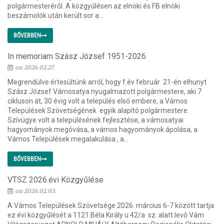
polgármesteréről. A közgyűlésen az elnöki és FB elnöki
beszámolók után került sor a...
BŐVEBBEN
In memoriam Szász József 1951-2026
on 2026.02.27.
Megrendülve értesültünk arról, hogy f.év február 21-én elhunyt
Szász József Vámosatya nyugalmazott polgármestere, aki 7
cikluson át, 30 évig volt a település első embere, a Vámos
Települések Szövetségének egyik alapító polgármestere.
Szívügye volt a településének fejlesztése, a vámosatyai
hagyományok megóvása, a vámos hagyományok ápolása, a
Vámos Települések megalakulása , a...
BŐVEBBEN
VTSZ 2026.évi Közgyűlése
on 2026.02.03.
A Vámos Települések Szövetsége 2026. március 6-7 között tartja
ez évi közgyűlését a 1121.Béla Király u 42/a sz. alatt levő Vám