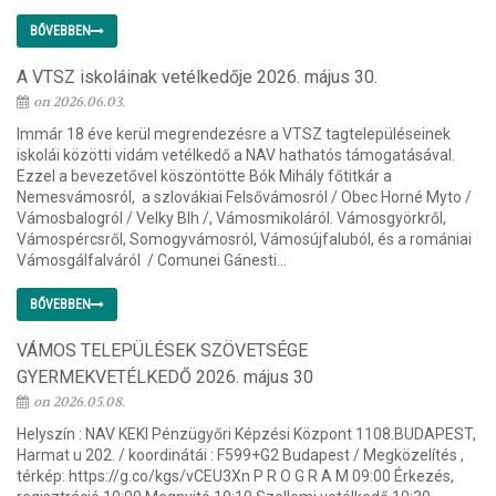
BŐVEBBEN
A VTSZ iskoláinak vetélkedője 2026. május 30.
on 2026.06.03.
Immár 18 éve kerül megrendezésre a VTSZ tagtelepüléseinek
iskolái közötti vidám vetélkedő a NAV hathatós támogatásával.
Ezzel a bevezetővel köszöntötte Bók Mihály főtitkár a
Nemesvámosról, a szlovákiai Felsővámosról / Obec Horné Myto /
Vámosbalogról / Velky Blh /, Vámosmikoláról. Vámosgyörkről,
Vámospércsről, Somogyvámosról, Vámosújfaluból, és a romániai
Vámosgálfalváról / Comunei Gánesti...
BŐVEBBEN
VÁMOS TELEPÜLÉSEK SZÖVETSÉGE
GYERMEKVETÉLKEDŐ 2026. május 30
on 2026.05.08.
Helyszín : NAV KEKI Pénzügyőri Képzési Központ 1108.BUDAPEST,
Harmat u 202. / koordinátái : F599+G2 Budapest / Megközelítés ,
térkép: https://g.co/kgs/vCEU3Xn P R O G R A M 09:00 Érkezés,