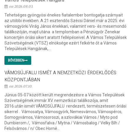
on 2026.08.03.
Tehetséges gyöngyösi énekes fiatalember bontogatja szárnyait
az utóbbi években. A 21 esztendős Szécsi Dániel már a 2025. évi
vámosgyörki Virág János énekkari, valamint vers- és mesemondó
találkozóján, majd utána a templomban a Pénzügyőr Zenekar
koncertjén óriási sikert aratott fellépéseivel. A Vámos Települések
Szövetségének (VTSZ) elnöksége ezért felkérte őt a Vámos
Települések Hangjának,...
BŐVEBBEN
VÁMOSÚJFALU ISMÉT A NEMZETKÖZI ÉRDEKLŐDÉS
KÖZPONTJÁBAN
on 2026.07.10.
Június 05-07 között került megrendezésre a Vámos Települések
Szövetségének immár XV. nemzetközi találkozója, amit
2016.után ismét VÁMOSÚJFALU rendezett, természetesen óriási
sikerrel . Vámosatya, Vámosgyörk, Nemesvámos, Vámospércs,
Somogyvámos, Vámosoroszi, a szlovákiai Vámos / Myto pod
Dumbierom /, Vámosfalva / Mytna / Vámosbalog / Velky Blh /
Felsővámos / n/ Obec Horné...