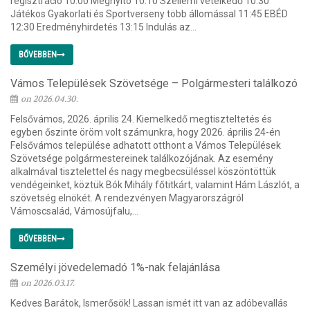
regisztráció 10:00 Megnyitó 10:10 Szellemi vetélkedő 10:30
Játékos Gyakorlati és Sportverseny több állomással 11:45 EBÉD
12:30 Eredményhirdetés 13:15 Indulás az...
BŐVEBBEN
Vámos Települések Szövetsége – Polgármesteri találkozó
on 2026.04.30.
Felsővámos, 2026. április 24. Kiemelkedő megtiszteltetés és
egyben őszinte öröm volt számunkra, hogy 2026. április 24-én
Felsővámos települése adhatott otthont a Vámos Települések
Szövetsége polgármestereinek találkozójának. Az esemény
alkalmával tisztelettel és nagy megbecsüléssel köszöntöttük
vendégeinket, köztük Bók Mihály főtitkárt, valamint Hám Lászlót, a
szövetség elnökét. A rendezvényen Magyarországról
Vámoscsalád, Vámosújfalu,...
BŐVEBBEN
Személyi jövedelemadó 1%-nak felajánlása
on 2026.03.17.
Kedves Barátok, Ismerősök! Lassan ismét itt van az adóbevallás