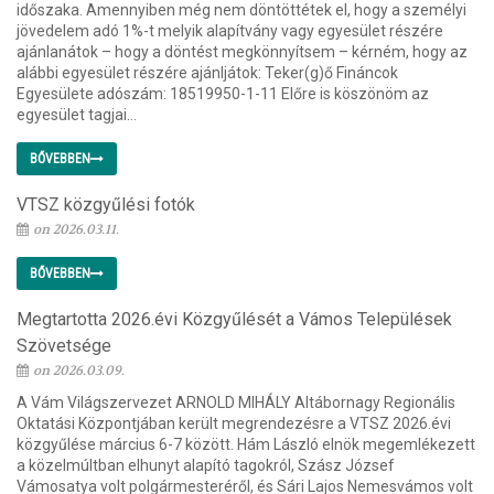
időszaka. Amennyiben még nem döntöttétek el, hogy a személyi
jövedelem adó 1%-t melyik alapítvány vagy egyesület részére
ajánlanátok – hogy a döntést megkönnyítsem – kérném, hogy az
alábbi egyesület részére ajánljátok: Teker(g)ő Fináncok
Egyesülete adószám: 18519950-1-11 Előre is köszönöm az
egyesület tagjai...
BŐVEBBEN
VTSZ közgyűlési fotók
on 2026.03.11.
BŐVEBBEN
Megtartotta 2026.évi Közgyűlését a Vámos Települések
Szövetsége
on 2026.03.09.
A Vám Világszervezet ARNOLD MIHÁLY Altábornagy Regionális
Oktatási Központjában került megrendezésre a VTSZ 2026.évi
közgyűlése március 6-7 között. Hám László elnök megemlékezett
a közelmúltban elhunyt alapító tagokról, Szász József
Vámosatya volt polgármesteréről, és Sári Lajos Nemesvámos volt