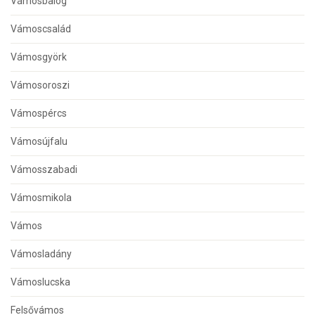
Vámosbalog
Vámoscsalád
Vámosgyörk
Vámosoroszi
Vámospércs
Vámosújfalu
Vámosszabadi
Vámosmikola
Vámos
Vámosladány
Vámoslucska
Felsővámos