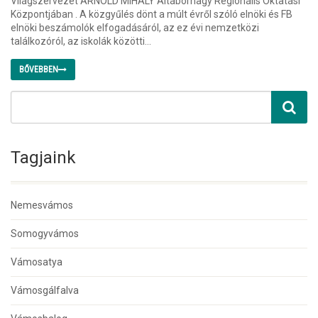
Világszervezet ARNOLD MIHÁLY Altábornagy Regionális Oktatási
Központjában . A közgyűlés dönt a múlt évről szóló elnöki és FB
elnöki beszámolók elfogadásáról, az ez évi nemzetközi
találkozóról, az iskolák közötti...
BŐVEBBEN
Tagjaink
Nemesvámos
Somogyvámos
Vámosatya
Vámosgálfalva