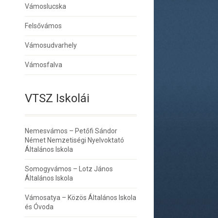
Vámoslucska
Felsővámos
Vámosudvarhely
Vámosfalva
VTSZ Iskolái
Nemesvámos – Petőfi Sándor
Német Nemzetiségi Nyelvoktató
Általános Iskola
Somogyvámos – Lotz János
Általános Iskola
Vámosatya – Közös Általános Iskola
és Óvoda