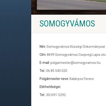
SOMOGYVÁMOS
Név:
Somogyvámos Községi Önkormányzat
Cím:
8699 Somogyvámos Csepregi Lajos utca
E-mail:
polgarmester@somogyvamos.hu
Tel.:
06 85 540 020
Polgármester neve:
Kalányos Ferenc
Elérhetőségei:
Tel.:
30/691-5292