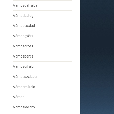
Vámosgálfalva
Vámosbalog
Vámoscsalád
Vámosgyörk
Vámosoroszi
Vámospércs
Vámosújfalu
Vámosszabadi
Vámosmikola
Vámos
Vámosladány