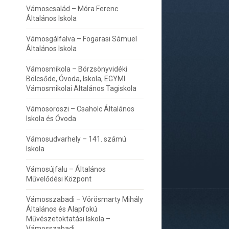
Vámoscsalád – Móra Ferenc
Általános Iskola
Vámosgálfalva – Fogarasi Sámuel
Általános Iskola
Vámosmikola – Börzsönyvidéki
Bölcsőde, Óvoda, Iskola, EGYMI
Vámosmikolai Altalános Tagiskola
Vámosoroszi – Csaholc Általános
Iskola és Óvoda
Vámosudvarhely – 141. számú
Iskola
Vámosújfalu – Általános
Művelődési Központ
Vámosszabadi – Vörösmarty Mihály
Általános és Alapfokú
Művészetoktatási Iskola –
Vámosszabadi