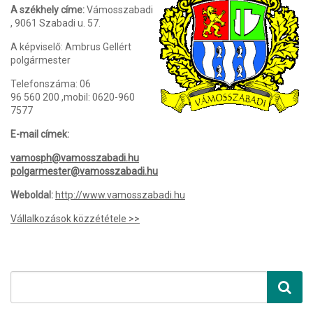
A székhely címe:
Vámosszabadi
, 9061 Szabadi u. 57.
A képviselő: Ambrus Gellért
polgármester
Telefonszáma: 06
96 560 200
,mobil: 0620-960
7577
E-mail címek:
vamosph@vamosszabadi.hu
polgarmester@vamosszabadi.hu
Weboldal:
http://www.vamosszabadi.hu
Vállalkozások közzététele >>