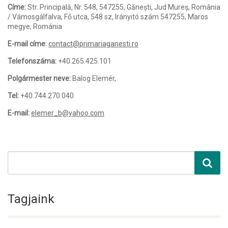
Címe:
Str. Principală, Nr. 548, 547255, Gănești, Jud Mureș, România
/ Vámosgálfalva, Fő utca, 548 sz, Irányitó szám 547255, Maros
megye, Románia
E-mail címe:
contact@primariaganesti.ro
Telefonszáma:
+40.265.425.101
Polgármester neve:
Balog Elemér,
Tel:
+40.744.270.040
E-mail:
elemer_b@yahoo.com
Tagjaink