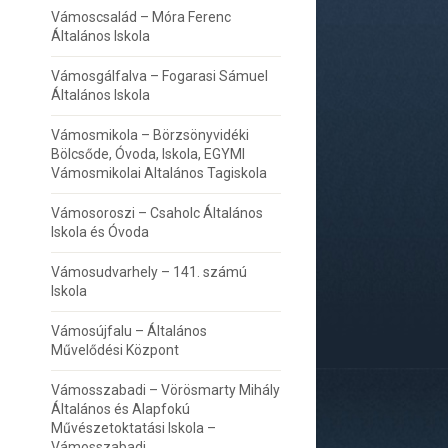
Vámoscsalád – Móra Ferenc
Általános Iskola
Vámosgálfalva – Fogarasi Sámuel
Általános Iskola
Vámosmikola – Börzsönyvidéki
Bölcsőde, Óvoda, Iskola, EGYMI
Vámosmikolai Altalános Tagiskola
Vámosoroszi – Csaholc Általános
Iskola és Óvoda
Vámosudvarhely – 141. számú
Iskola
Vámosújfalu – Általános
Művelődési Központ
Vámosszabadi – Vörösmarty Mihály
Általános és Alapfokú
Művészetoktatási Iskola –
Vámosszabadi