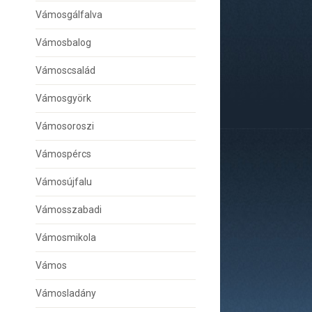
Vámosgálfalva
Vámosbalog
Vámoscsalád
Vámosgyörk
Vámosoroszi
Vámospércs
Vámosújfalu
Vámosszabadi
Vámosmikola
Vámos
Vámosladány