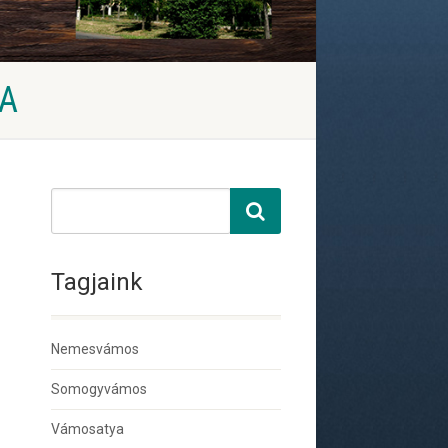
A
Tagjaink
Nemesvámos
Somogyvámos
Vámosatya