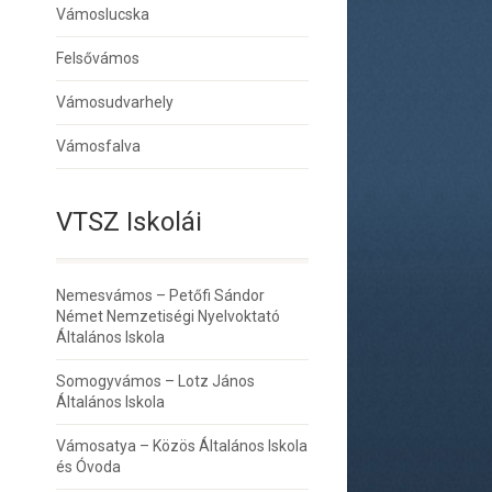
Vámoslucska
Felsővámos
Vámosudvarhely
Vámosfalva
VTSZ Iskolái
Nemesvámos – Petőfi Sándor
Német Nemzetiségi Nyelvoktató
Általános Iskola
Somogyvámos – Lotz János
Általános Iskola
Vámosatya – Közös Általános Iskola
és Óvoda