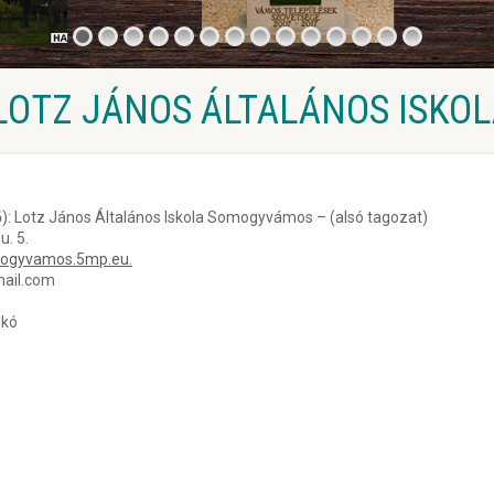
OTZ JÁNOS ÁLTALÁNOS ISKOL
ső): Lotz János Általános Iskola Somogyvámos – (alsó tagozat)
. 5.
mogyvamos.5mp.eu.
mail.com
ikó