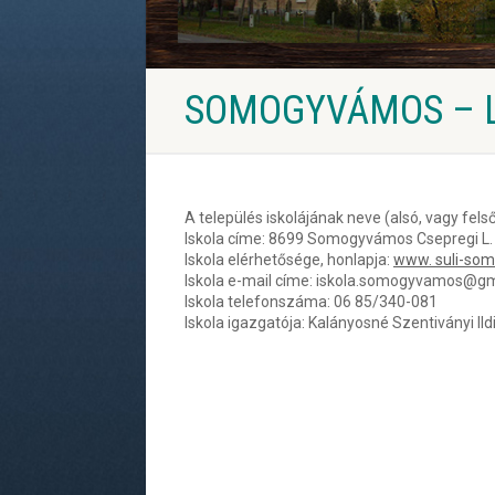
SOMOGYVÁMOS – L
A település iskolájának neve (alsó, vagy fel
Iskola címe: 8699 Somogyvámos Csepregi L. u
Iskola elérhetősége, honlapja:
www. suli-so
Iskola e-mail címe: iskola.somogyvamos@g
Iskola telefonszáma: 06 85/340-081
Iskola igazgatója: Kalányosné Szentiványi Ild