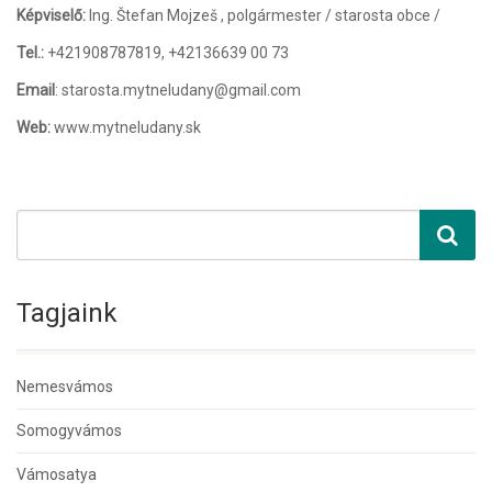
Képviselő:
Ing. Štefan Mojzeš , polgármester / starosta obce /
Tel.:
+421908787819, +42136639 00 73
Email
: starosta.mytneludany@gmail.com
Web:
www.mytneludany.sk
Tagjaink
Nemesvámos
Somogyvámos
Vámosatya