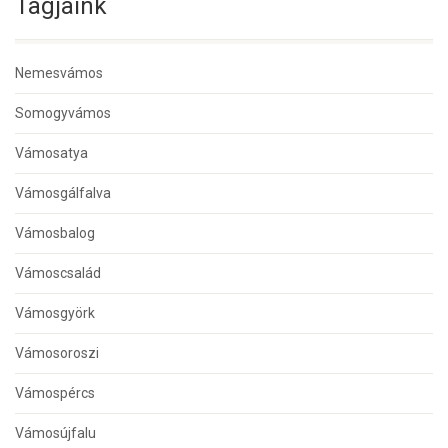
Tagjaink
Nemesvámos
Somogyvámos
Vámosatya
Vámosgálfalva
Vámosbalog
Vámoscsalád
Vámosgyörk
Vámosoroszi
Vámospércs
Vámosújfalu