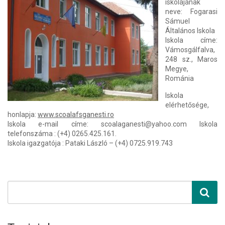
iskolájának
neve: Fogarasi
Sámuel
Általános Iskola
Iskola címe:
Vámosgálfalva,
248 sz., Maros
Megye,
Románia
Iskola
elérhetősége,
honlapja:
www.scoalafsganesti.ro
Iskola e-mail címe: scoalaganesti@yahoo.com Iskola
telefonszáma : (+4) 0265.425.161.
Iskola igazgatója : Pataki László – (+4) 0725.919.743