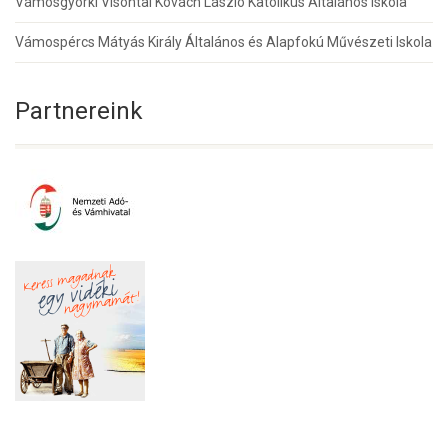
Vámosgyörki Visontai Kovách László Katolikus Általános Iskola
Vámospércs Mátyás Király Általános és Alapfokú Művészeti Iskola
Partnereink