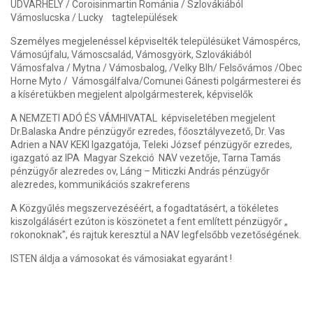
UDVARHELY / Coroisinmartin Románia / Szlovákiából
Vámoslucska / Lucky tagtelepülések
Személyes megjelenéssel képviselték településüket Vámospércs,
Vámosújfalu, Vámoscsalád, Vámosgyörk, Szlovákiából
Vámosfalva / Mytna / Vámosbalog, /Velky Blh/ Felsővámos /Obec
Horne Myto / Vámosgálfalva/Comunei Gánesti polgármesterei és
a kíséretükben megjelent alpolgármesterek, képviselők
A NEMZETI ADÓ ÉS VÁMHIVATAL képviseletében megjelent
Dr.Balaska Andre pénzügyőr ezredes, főosztályvezető, Dr. Vas
Adrien a NAV KEKI Igazgatója, Teleki József pénzügyőr ezredes,
igazgató az IPA Magyar Szekció NAV vezetője, Tarna Tamás
pénzügyőr alezredes ov, Láng – Miticzki András pénzügyőr
alezredes, kommunikációs szakreferens
A Közgyűlés megszervezéséért, a fogadtatásért, a tökéletes
kiszolgálásért ezúton is köszönetet a fent említett pénzügyőr „
rokonoknak”, és rajtuk keresztül a NAV legfelsőbb vezetőségének.
ISTEN áldja a vámosokat és vámosiakat egyaránt !