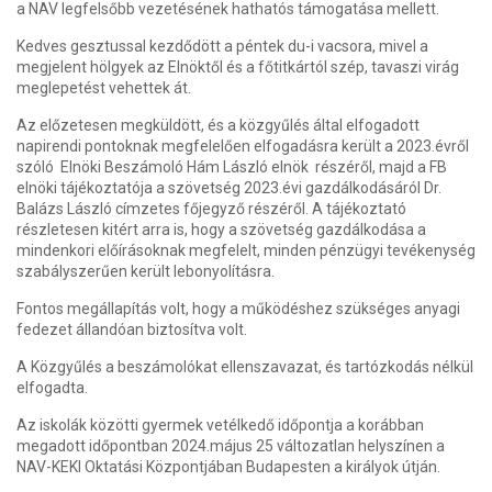
a NAV legfelsőbb vezetésének hathatós támogatása mellett.
Kedves gesztussal kezdődött a péntek du-i vacsora, mivel a
megjelent hölgyek az Elnöktől és a főtitkártól szép, tavaszi virág
meglepetést vehettek át.
Az előzetesen megküldött, és a közgyűlés által elfogadott
napirendi pontoknak megfelelően elfogadásra került a 2023.évről
szóló Elnöki Beszámoló Hám László elnök részéről, majd a FB
elnöki tájékoztatója a szövetség 2023.évi gazdálkodásáról Dr.
Balázs László címzetes főjegyző részéről. A tájékoztató
részletesen kitért arra is, hogy a szövetség gazdálkodása a
mindenkori előírásoknak megfelelt, minden pénzügyi tevékenység
szabályszerűen került lebonyolításra.
Fontos megállapítás volt, hogy a működéshez szükséges anyagi
fedezet állandóan biztosítva volt.
A Közgyűlés a beszámolókat ellenszavazat, és tartózkodás nélkül
elfogadta.
Az iskolák közötti gyermek vetélkedő időpontja a korábban
megadott időpontban 2024.május 25 változatlan helyszínen a
NAV-KEKI Oktatási Központjában Budapesten a királyok útján.