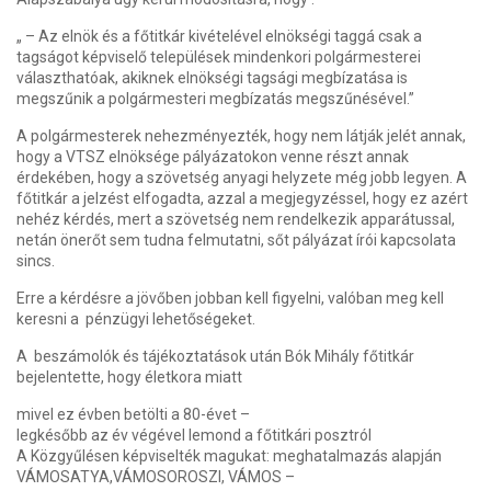
„ – Az elnök és a főtitkár kivételével elnökségi taggá csak a
tagságot képviselő települések mindenkori polgármesterei
választhatóak, akiknek elnökségi tagsági megbízatása is
megszűnik a polgármesteri megbízatás megszűnésével.”
A polgármesterek nehezményezték, hogy nem látják jelét annak,
hogy a VTSZ elnöksége pályázatokon venne részt annak
érdekében, hogy a szövetség anyagi helyzete még jobb legyen. A
főtitkár a jelzést elfogadta, azzal a megjegyzéssel, hogy ez azért
nehéz kérdés, mert a szövetség nem rendelkezik apparátussal,
netán önerőt sem tudna felmutatni, sőt pályázat írói kapcsolata
sincs.
Erre a kérdésre a jövőben jobban kell figyelni, valóban meg kell
keresni a pénzügyi lehetőségeket.
A beszámolók és tájékoztatások után Bók Mihály főtitkár
bejelentette, hogy életkora miatt
mivel ez évben betölti a 80-évet –
legkésőbb az év végével lemond a főtitkári posztról
A Közgyűlésen képviselték magukat: meghatalmazás alapján
VÁMOSATYA,VÁMOSOROSZI, VÁMOS –