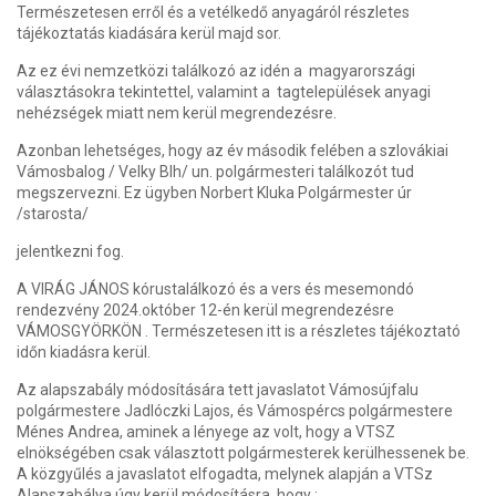
Természetesen erről és a vetélkedő anyagáról részletes
tájékoztatás kiadására kerül majd sor.
Az ez évi nemzetközi találkozó az idén a magyarországi
választásokra tekintettel, valamint a tagtelepülések anyagi
nehézségek miatt nem kerül megrendezésre.
Azonban lehetséges, hogy az év második felében a szlovákiai
Vámosbalog / Velky Blh/ un. polgármesteri találkozót tud
megszervezni. Ez ügyben Norbert Kluka Polgármester úr
/starosta/
jelentkezni fog.
A VIRÁG JÁNOS kórustalálkozó és a vers és mesemondó
rendezvény 2024.október 12-én kerül megrendezésre
VÁMOSGYÖRKÖN . Természetesen itt is a részletes tájékoztató
időn kiadásra kerül.
Az alapszabály módosítására tett javaslatot Vámosújfalu
polgármestere Jadlóczki Lajos, és Vámospércs polgármestere
Ménes Andrea, aminek a lényege az volt, hogy a VTSZ
elnökségében csak választott polgármesterek kerülhessenek be.
A közgyűlés a javaslatot elfogadta, melynek alapján a VTSz
Alapszabálya úgy kerül módosításra, hogy :