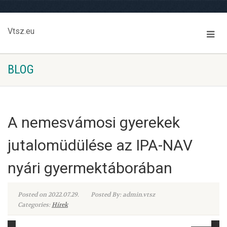
Vtsz.eu
BLOG
A nemesvámosi gyerekek
jutalomüdülése az IPA-NAV
nyári gyermektáborában
Posted on 2022.07.29.
Posted By: admin.vtsz
Categories:
Hírek