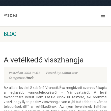
Vtsz.eu
BLOG
A vetélkedő visszhangja
Posted on 2008.06.03.
Posted By: admin.vtsz
Categories:
Hírek
Az alábbi levelet Szabóné Vrancsik Éva megbízott szervező kapta
a legkisebb vámostelepülésről – Vámosatyáról. A levél
továbbításra került Hám László elnök úr részére, aki örömmel
veszi, hogy ilyen pozitív visszhangja van a „Ki tud többet a vámos
településekről?” c. vetélkedőnek. Az ilyen leveleknek feltétlen