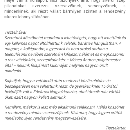
helye van a honlapon, hisz bizonyíték arra, hogy sikerül szép
pillanatokat szerezni szervezőknek, versenyzőknek, s
mindenkinek, aki részt vállalt bármilyen szinten a rendezvény
sikeres lebonyolításában.
Tisztelt Éva!
Szeretnék köszönetet mondani a lehetőségért, hogy ott lehettünk és
egy kellemes napot eltölthettünk veletek, barátias hangulatban. A
magam, a kolléganőm, a gyerekek és nem utolsó sorban a
településünk nevében szeretném kifejezni hálámat és megköszönni
a részvételünkért, szereplésünkért – Ménes Andrea polgármester
által – nekünk felajánlott különdíjat, melynek nagyon örült
mindenki.
Sajnáljuk, hogy a vetélkedő után rendezett közös ebéden és
beszélgetésen nem vehettünk részt, de gyerekeinknek 15 órától
belépőjük volt a Fővárosi Nagycirkuszba, ahol társaik már várták
őket, ezért nagyon kellett sietnünk.
Remélem, máskor is lesz még alkalmunk találkozni. Hálás köszönet
a rendezvény minden szervezőjének. Kívánom, hogy legyen erőtök
minél több ilyen rendezvény megszervezésére.
Tisztelettel: