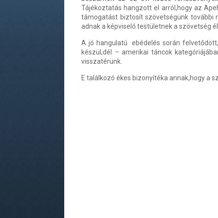
Tájékoztatás hangzott el arról,hogy az Ap
támogatást biztosít szövetségünk további m
adnak a képviselő testületnek a szövetség él
A jó hangulatú ebédelés során felvetődöt
készül,dél – amerikai táncok kategóriájá
visszatérünk.
E találkozó ékes bizonyítéka annak,hogy a s