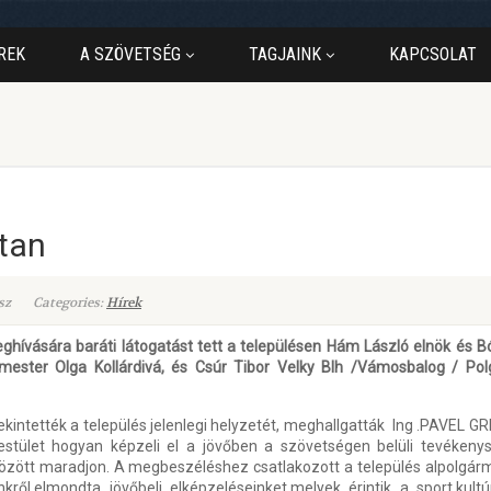
REK
A SZÖVETSÉG
TAGJAINK
KAPCSOLAT
tan
sz
Categories:
Hírek
vására baráti látogatást tett a településen Hám László elnök és Bó
ster Olga Kollárdivá, és Csúr Tibor Velky Blh /Vámosbalog / Polg
tekintették a település jelenlegi helyzetét, meghallgatták Ing .PAVEL G
stület hogyan képzeli el a jövőben a szövetségen belüli tevékenysé
között maradjon. A megbeszéléshez csatlakozott a település alpolgár
ől,elmondta jövőbeli elképzeléseinket,melyek érintik a sport,kultúr