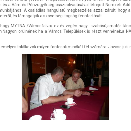
eh és a Vám és Pénzügyőrség összeolvadásával létrejött Nemzeti Adó
unkájához. A családias hangulatú megbeszélés azzal zárult, hogy a 
etéről, és támogatják a szövetségi tagság fenntartását.
t,hogy MYTNA /Vámosfalva/ ez év végén nagy- szabású,amatőr tánco
ban.Nagyon örülnének ha a Vámos Települések is részt vennének,a N
zemélyes találkozók milyen fontosak mindkét fél számára. Javasoljuk 