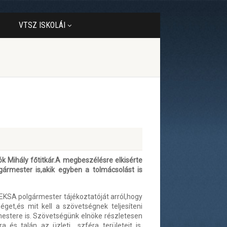
VTSZ ISKOLÁI
k Mihály főtitkár.A megbeszélésre elkisérte
ármester is,akik egyben a tolmácsolást is
REKSA polgármester tájékoztatóját arról,hogy
get,és mit kell a szövetségnek teljesíteni
mestere is. Szövetségünk elnöke részletesen
a és talán az üzleti szféra területeit is.