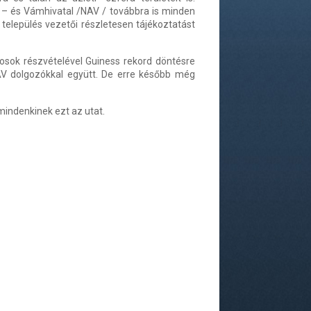
 – és Vámhivatal /NAV / továbbra is minden
település vezetői részletesen tájékoztatást
sok részvételével Guiness rekord döntésre
AV dolgozókkal együtt. De erre később még
mindenkinek ezt az utat.