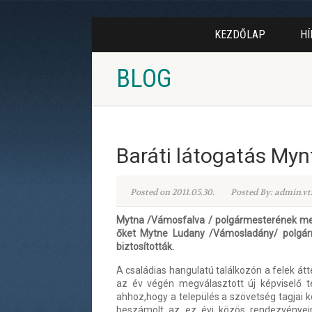
KEZDŐLAP
HÍ
BLOG
Baráti látogatás Myn
Posted on 2011.05.30.
Posted By: admin.vt
Mytna /Vámosfalva / polgármesterének meghí
őket Mytne Ludany /Vámosladány/ polgárme
biztosították.
A családias hangulatú találkozón a felek át
az év végén megválasztott új képviselő te
ahhoz,hogy a település a szövetség tagjai 
beszámolt az ez évi közös rendezvényeinkr