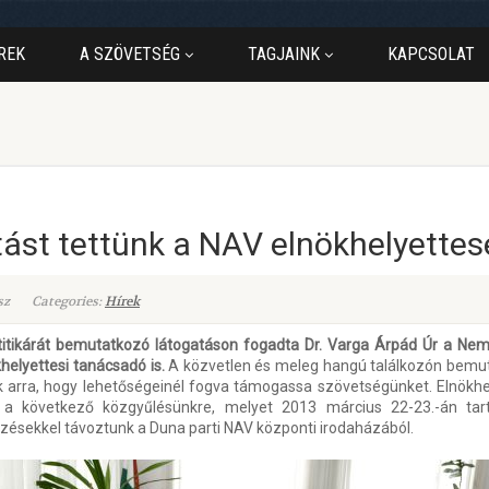
REK
A SZÖVETSÉG
TAGJAINK
KAPCSOLAT
ást tettünk a NAV elnökhelyettes
sz
Categories:
Hírek
titikárát bemutatkozó látogatáson fogadta Dr. Varga Árpád Úr a Nem
khelyettesi tanácsadó is.
A közvetlen és meleg hangú találkozón bemu
ük arra, hogy lehetőségeinél fogva támogassa szövetségünket. Elnökhely
uk a következő közgyűlésünkre, melyet 2013 március 22-23.-án t
zésekkel távoztunk a Duna parti NAV központi irodaházából.