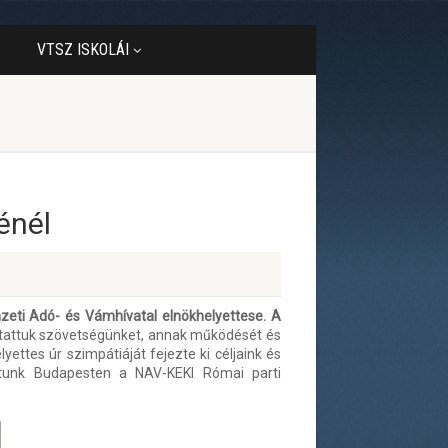
VTSZ ISKOLÁI
énél
zeti Adó- és Vámhívatal elnökhelyettese. A
tattuk szövetségünket, annak működését és
ettes úr szimpátiáját fejezte ki céljaink és
artunk Budapesten a NAV-KEKI Római parti