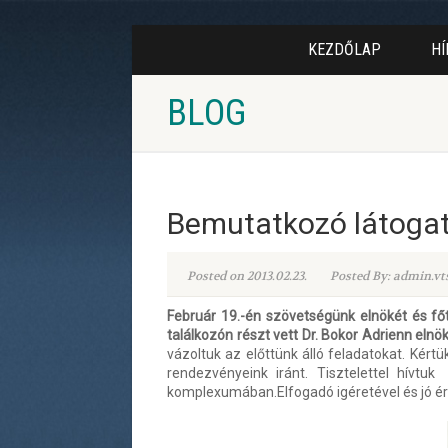
KEZDŐLAP
HÍ
BLOG
Bemutatkozó látogat
Posted on 2013.02.23.
Posted By: admin.vt
Február 19.-én szövetségünk elnökét és fő
találkozón részt vett Dr. Bokor Adrienn elnö
vázoltuk az előttünk álló feladatokat. Kért
rendezvényeink iránt. Tisztelettel hívt
komplexumában.Elfogadó igéretével és jó ér