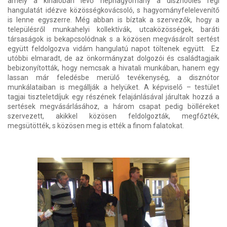
amely a kihalóban lévő néphagyomány a disznóölés régi
hangulatát idézve közösségkovácsoló, s hagyományfelelevenítő
is lenne egyszerre. Még abban is bíztak a szervezők, hogy a
településről munkahelyi kollektívák, utcaközösségek, baráti
társaságok is bekapcsolódnak s a közösen megvásárolt sertést
együtt feldolgozva vidám hangulatú napot töltenek együtt. Ez
utóbbi elmaradt, de az önkormányzat dolgozói és családtagjaik
bebizonyították, hogy nemcsak a hivatali munkában, hanem egy
lassan már feledésbe merülő tevékenység, a disznótor
munkálataiban is megállják a helyüket. A képviselő – testület
tagjai tiszteletdíjuk egy részének felajánlásával járultak hozzá a
sertések megvásárlásához, a három csapat pedig bölléreket
szervezett, akikkel közösen feldolgozták, megfőzték,
megsütötték, s közösen meg is ették a finom falatokat.