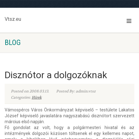
Vtsz.eu
BLOG
Disznótor a dolgozóknak
Posted on 2008.03.13.
Posted By: admin.vtsz
Categories:
Hírek
Vámospércs Város Önkormányzat képviselő – testülete Lakatos
József képviselő javaslatára nagyszabású disznótort szervezett
március első napján.
Fő gondolat az volt, hogy a polgármesteri hivatal és az
intézmények dolgozói közösen töltsenek el egy kellemes napot,