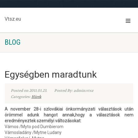
Vtsz.eu
BLOG
Egységben maradtunk
Posted on 2011.01.23.
Posted By: admin.vtsz
Categories:
Hírek
A november 28-i szlovákiai önkormányzati választások után
örömmel adunk hangot annak,hogy a választások nem
eredményeztek személyi változásokat:
Vámos /Myto pod Dumbierom
Vámosladány /Mytne Ludany