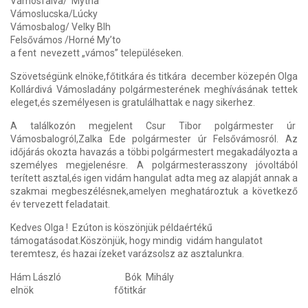
Vámosfalva/ Mytna
Vámoslucska/Lúcky
Vámosbalog/ Velky Blh
Felsővámos /Horné My’to
a fent nevezett „vámos” településeken.
Szövetségünk elnöke,főtitkára és titkára december közepén Olga
Kollárdivá Vámosladány polgármesterének meghívásának tettek
eleget,és személyesen is gratulálhattak e nagy sikerhez.
A találkozón megjelent Csur Tibor polgármester úr
Vámosbalogról,Zalka Ede polgármester úr Felsővámosról. Az
időjárás okozta havazás a többi polgármestert megakadályozta a
személyes megjelenésre. A polgármesterasszony jóvoltából
terített asztal,és igen vidám hangulat adta meg az alapját annak a
szakmai megbeszélésnek,amelyen meghatároztuk a következő
év tervezett feladatait.
Kedves Olga ! Ezúton is köszönjük példaértékű
támogatásodat.Köszönjük, hogy mindig vidám hangulatot
teremtesz, és hazai ízeket varázsolsz az asztalunkra.
Hám László Bók Mihály
elnök főtitkár