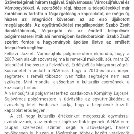
Szövetségének három tagjával, Sajóvámossal, Vámosújfaluval és
Vámosgyörkkel. A szerződés régi, hiszen a településekkel már
korábban is tartotta a főigazgatóság a kapcsolatot, de mégis új,
hiszen az integrációt követően ez az első újjákötött
megállapodás. Az együttműködési megállapodást Szabó Zsolt
dandártábornok, főigazgató és az érintett települések
polgármesterei írták alá nemrégiben Kazincbarcikán. Szabó Zsolt
szerint fontos a hagyományok ápolása illetve az említett
települések segítése.
Felházi József, Vámosújfalu polgármestere elmondta, hogy a
2007-ben alakult szövetség ma is remekül működik, sőt, mára 20
települést fog össze a Felvidékről, Erdélyből és Magyarországról.
Köszönetet mondott a NAV-nak, hogy a 2010-es árvíz idején
segítettek, s reméli többször ilyen fizikai segítségre nem lesz
szükség. Mint mondta, elsősorban a kulturális események, a
közösség fontos.
A vámosújfalui polgármesterhez csatlakozva Komjáthy Lajosné,
Sajóvámos polgármestere is üdvözölte az együttműködést, a
szövetség létét. Fontosnak tartja, hogy a települések közötti
kapcsolat erős legyen.
– A cél, hogy kulturális értékeinket megosszuk egymással,
szórakozzunk, s az emberek tájékozottak legyenek. A NAV nem
csupán szervezési szinten segíti a szövetséget, hanem
tevőlegesen is, hiszen a fővárosban többek között vetélkedőt