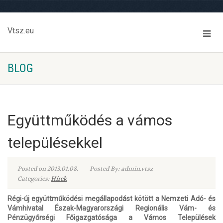
Vtsz.eu
BLOG
Együttműködés a vámos
településekkel
Posted on 2013.01.08.
Posted By: admin.vtsz
Categories:
Hírek
Régi-új együttműködési megállapodást kötött a Nemzeti Adó- és
Vámhivatal Észak-Magyarországi Regionális Vám- és
Pénzügyőrségi Főigazgatósága a Vámos Települések