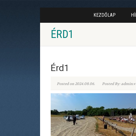
KEZDŐLAP
HÍ
ÉRD1
Érd1
Posted on 2024.08.06.
Posted By: admin.v