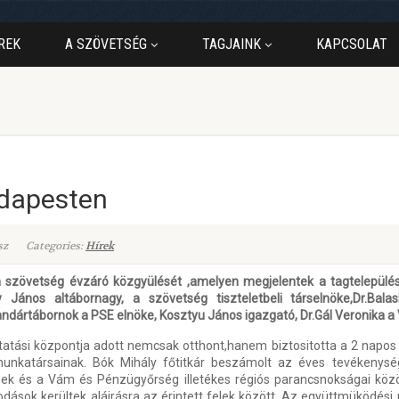
REK
A SZÖVETSÉG
TAGJAINK
KAPCSOLAT
udapesten
sz
Categories:
Hírek
szövetség évzáró közgyülését ,amelyen megjelentek a tagtelepülés
János altábornagy, a szövetség tiszteletbeli társelnöke,Dr.Bala
ndártábornok a PSE elnöke, Kosztyu János igazgató, Dr.Gál Veronika a 
tási központja adott nemcsak otthont,hanem biztositotta a 2 napos
nkatársainak. Bók Mihály főtitkár beszámolt az éves tevékenység
ek és a Vám és Pénzügyőrség illetékes régiós parancsnokságai közö
ok kerültek aláirásra az érintett felek között. Az együttmüködési me