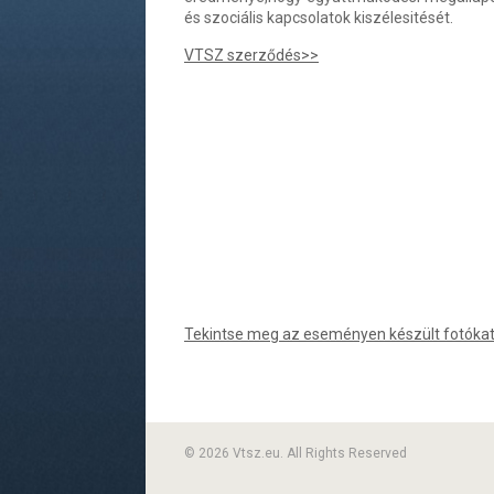
és szociális kapcsolatok kiszélesitését.
VTSZ szerződés>>
Tekintse meg az eseményen készült fotókat
© 2026 Vtsz.eu. All Rights Reserved