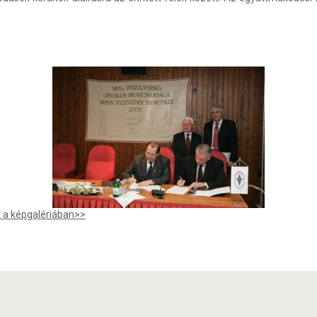
 a képgalériában>>