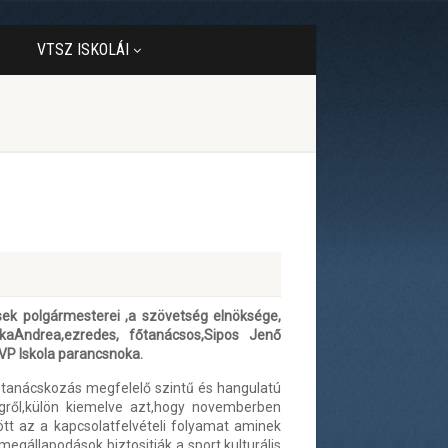
VTSZ ISKOLÁI
ek polgármesterei ,a szövetség elnöksége,
skaAndrea,ezredes, főtanácsos,Sipos Jenő
VP Iskola parancsnoka.
 tanácskozás megfelelő szintű és hangulatú
ről,külön kiemelve azt,hogy novemberben
tt az a kapcsolatfelvételi folyamat aminek
gállapodások biztositják a sport,kulturális