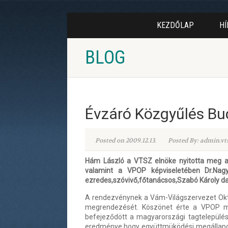
KEZDŐLAP
HÍ
BLOG
Évzáró Közgyűlés B
Posted on 2009.12.13.
Posted By: admin.vt
Hám László a VTSZ elnöke nyitotta meg a 
valamint a VPOP képviseletében Dr.Nagy 
ezredes,szóvivő,főtanácsos,Szabó Károly da
A rendezvénynek a Vám-Világszervezet Okta
megrendezését. Köszönet érte a VPOP mu
befejeződött a magyarországi tagtelepülés
eredménye,hogy együttmüködési megállapodás