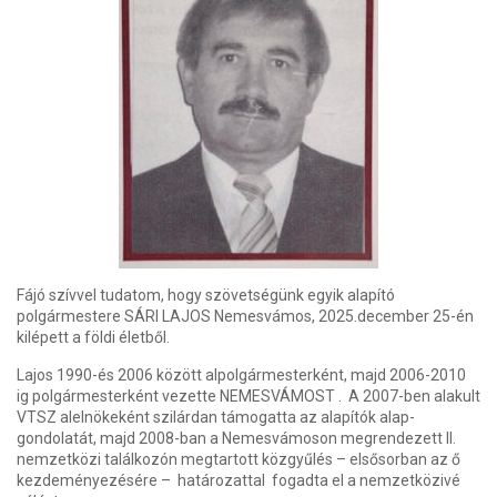
Fájó szívvel tudatom, hogy szövetségünk egyik alapító
polgármestere SÁRI LAJOS Nemesvámos, 2025.december 25-én
kilépett a földi életből.
Lajos 1990-és 2006 között alpolgármesterként, majd 2006-2010
ig polgármesterként vezette NEMESVÁMOST . A 2007-ben alakult
VTSZ alelnökeként szilárdan támogatta az alapítók alap-
gondolatát, majd 2008-ban a Nemesvámoson megrendezett II.
nemzetközi találkozón megtartott közgyűlés – elsősorban az ő
kezdeményezésére – határozattal fogadta el a nemzetközivé