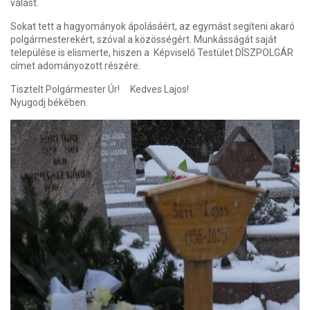
válást.
Sokat tett a hagyományok ápolásáért, az egymást segíteni akaró
polgármesterekért, szóval a közösségért. Munkásságát saját
települése is elismerte, hiszen a Képviselő Testület DÍSZPOLGÁR
címet adományozott részére.
Tisztelt Polgármester Úr! Kedves Lajos!
Nyugodj békében.