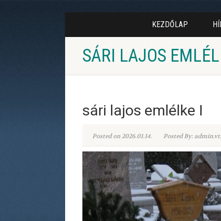
KEZDŐLAP
HÍ
SÁRI LAJOS EMLÉL
sári lajos emlélke I
Posted on 2026.01.14.
Posted By: admin.vt