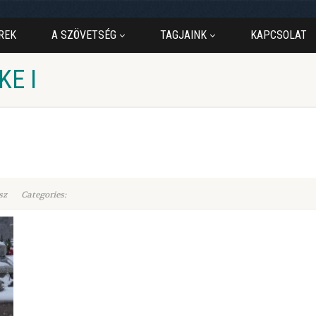
REK
A SZÖVETSÉG
TAGJAINK
KAPCSOLAT
KE I
sz
Categories: