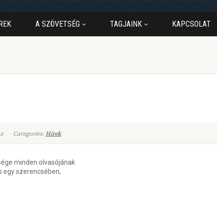
REK
A SZÖVETSÉG
TAGJAINK
KAPCSOLAT
sz
Categories:
Hírek
sége minden olvasójának
és egy szerencsében,