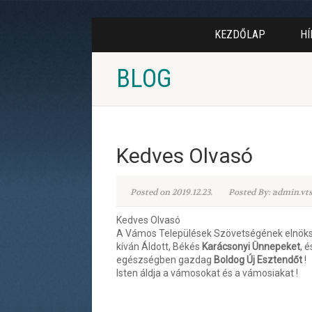
KEZDŐLAP
HÍ
BLOG
Kedves Olvasó
Posted on 2019.12.23.
Posted By: admin.vt
Kedves Olvasó
A Vámos Települések Szövetségének elnök
kíván Áldott, Békés
Karácsonyi Ünnepeket
, 
egészségben gazdag
Boldog Új Esztendőt
!
Isten áldja a vámosokat és a vámosiakat !