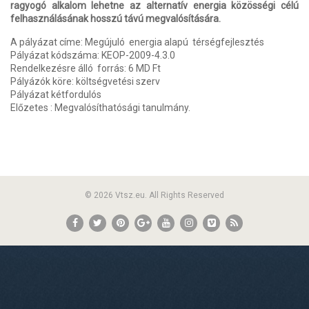
ragyogó alkalom lehetne az alternatív energia közösségi célú
felhasználásának hosszú távú megvalósítására.
A pályázat címe: Megújuló energia alapú térségfejlesztés
Pályázat kódszáma: KEOP-2009-4.3.0
Rendelkezésre álló forrás: 6 MD Ft
Pályázók köre: költségvetési szerv
Pályázat kétfordulós
Előzetes : Megvalósíthatósági tanulmány.
© 2026 Vtsz.eu. All Rights Reserved