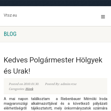
Vtsz.eu
BLOG
Kedves Polgármester Hölgyek
és Urak!
Posted on 2010.01.30.
Posted By: admin.vtsz
Categories:
Hírek
A mai napon találkoztam a Riebenbauer Mérnöki Iroda
magyarországi alkalmazottjával és a következő pályázati
elérhetőségről tájékoztatott, mely önkormányzatok számára