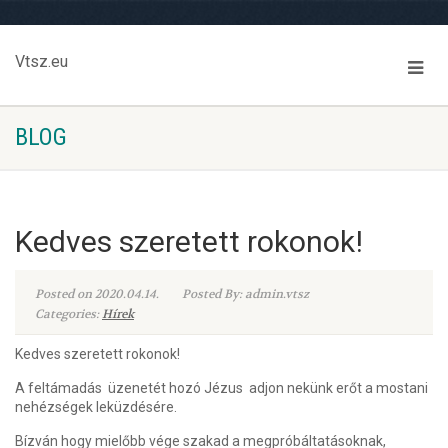
Vtsz.eu
BLOG
Kedves szeretett rokonok!
Posted on 2020.04.14.
Posted By: admin.vtsz
Categories:
Hírek
Kedves szeretett rokonok!
A feltámadás
üzenetét hozó Jézus
adjon nekünk erőt a mostani
nehézségek leküzdésére.
Bízván hogy mielőbb vége szakad a megpróbáltatásoknak,