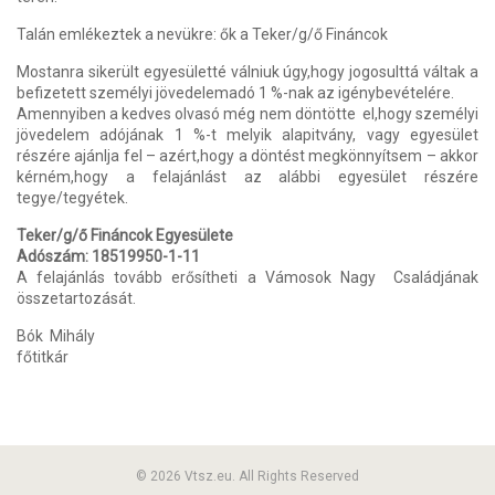
Talán emlékeztek a nevükre: ők a Teker/g/ő Fináncok
Mostanra sikerült egyesületté válniuk úgy,hogy jogosulttá váltak a
befizetett személyi jövedelemadó 1 %-nak az igénybevételére.
Amennyiben a kedves olvasó még nem döntötte
el,hogy személyi
jövedelem adójának 1 %-t melyik alapitvány, vagy egyesület
részére ajánlja fel – azért,hogy a döntést megkönnyítsem – akkor
kérném,hogy a felajánlást az alábbi egyesület részére
tegye/tegyétek.
Teker/g/ő
Fináncok
Egyesülete
Adószám:
18519950-1-11
A felajánlás tovább erősítheti a Vámosok Nagy
Családjának
összetartozását.
Bók
Mihály
főtitkár
© 2026 Vtsz.eu. All Rights Reserved