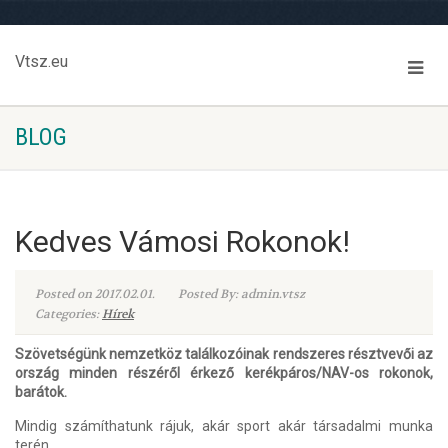
Vtsz.eu
BLOG
Kedves Vámosi Rokonok!
Posted on 2017.02.01.
Posted By: admin.vtsz
Categories:
Hírek
Szövetségünk nemzetköz találkozóinak rendszeres résztvevői az
ország
minden részéről érkező kerékpáros/NAV-os
rokonok,
barátok.
Mindig számíthatunk rájuk, akár sport akár társadalmi munka
terén.