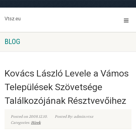
Vtsz.eu
BLOG
Kovács László Levele a Vámos
Települések Szövetsége
Találkozójának Résztvevőihez
Posted on 2008.12.10.
Posted By: admin.vtsz
Categories:
Hírek