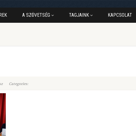
REK
A SZÖVETSÉG
TAGJAINK
KAPCSOLAT
sz
Categories: