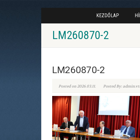
KEZDŐLAP
HÍ
LM260870-2
LM260870-2
Posted on 2026.03.11.
Posted By: admin.vt