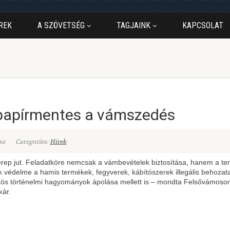
REK
A SZÖVETSÉG
TAGJAINK
KAPCSOLAT
s papírmentes a vámszedés
sz
Categories:
Hírek
rep jut. Feladatköre nemcsak a vámbevételek biztosítása, hanem a ter
 védelme a hamis termékek, fegyverek, kábítószerek illegális behoza
özös történelmi hagyományok ápolása mellett is – mondta Felsővámoso
kár.