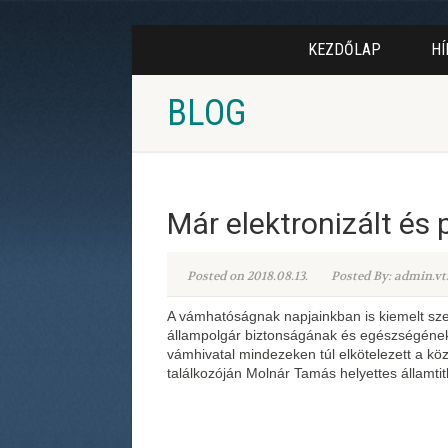
KEZDŐLAP
HÍ
BLOG
Már elektronizált é
Posted on 2018.08.13.
Posted By: admin.vt
A vámhatóságnak napjainkban is kiemelt sze
állampolgár biztonságának és egészségének
vámhivatal mindezeken túl elkötelezett a k
találkozóján Molnár Tamás helyettes államtit