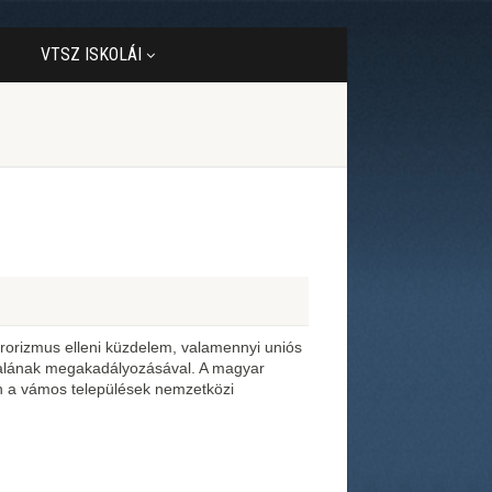
VTSZ ISKOLÁI
rorizmus elleni küzdelem, valamennyi uniós
talának megakadályozásával. A magyar
n a vámos települések nemzetközi