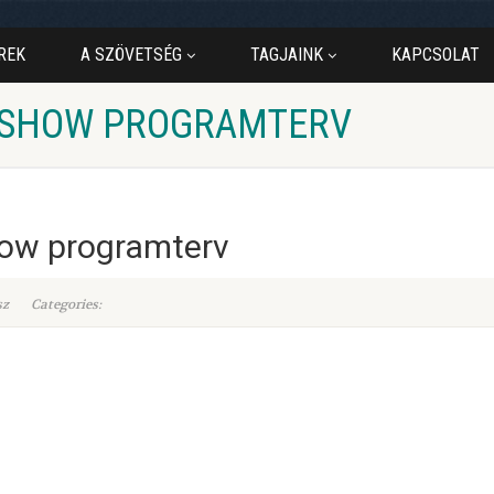
REK
A SZÖVETSÉG
TAGJAINK
KAPCSOLAT
ADSHOW PROGRAMTERV
ow programterv
sz
Categories: