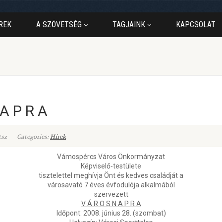
REK
A SZÖVETSÉG
TAGJAINK
KAPCSOLAT
A P R A
tsz
Categories:
Hírek
Vámospércs Város Önkormányzat
Képviselő-testülete
tisztelettel meghívja Önt és kedves családját a
városavató 7 éves évfodulója alkalmából
szervezett
V Á R O S N A P R A
Időpont: 2008. június 28. (szombat)