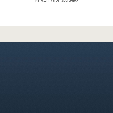
Helyszín: Városi Sporttelep