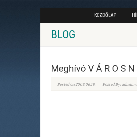
KEZDŐLAP
HÍ
BLOG
Meghívó V Á R O S N 
Posted on 2008.06.19.
Posted By: admin.v