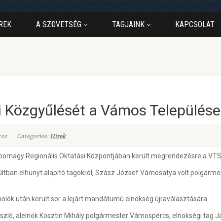
REK
A SZÖVETSÉG
TAGJAINK
KAPCSOLAT
i Közgyűlését a Vámos Település
tsz
Categories:
Hírek
rnagy Regionális Oktatási Központjában került megrendezésre a VTSZ
ban elhunyt alapító tagokról, Szász József Vámosatya volt polgármes
olók után került sor a lejárt mandátumú elnökség újraválasztására.
ó, alelnök Kosztin Mihály polgármester Vámospércs, elnökségi tag Ja