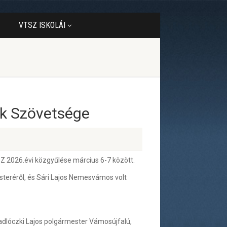
VTSZ ISKOLÁI
ek Szövetsége
 2026.évi közgyűlése március 6-7 között.
teréről, és Sári Lajos Nemesvámos volt
dlóczki Lajos polgármester Vámosújfalú,