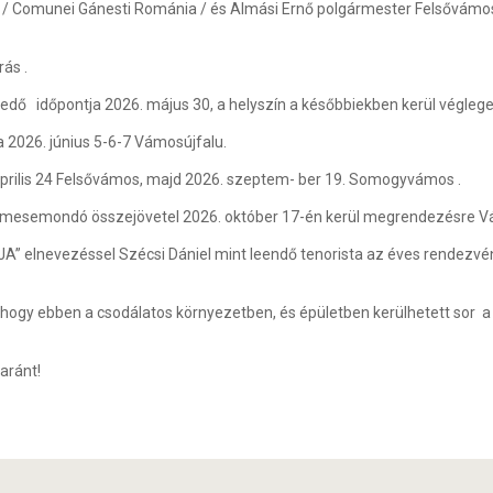
 Comunei Gánesti Románia / és Almási Ernő polgármester Felsővámos /
ás .
kedő időpontja 2026. május 30, a helyszín a későbbiekben kerül véglege
 2026. június 5-6-7 Vámosújfalu.
 április 24 Felsővámos, majd 2026. szeptem- ber 19. Somogyvámos .
 a mesemondó összejövetel 2026. október 17-én kerül megrendezésre 
A” elnevezéssel Szécsi Dániel mint leendő tenorista az éves rendezvén
ogy ebben a csodálatos környezetben, és épületben kerülhetett sor a
aránt!