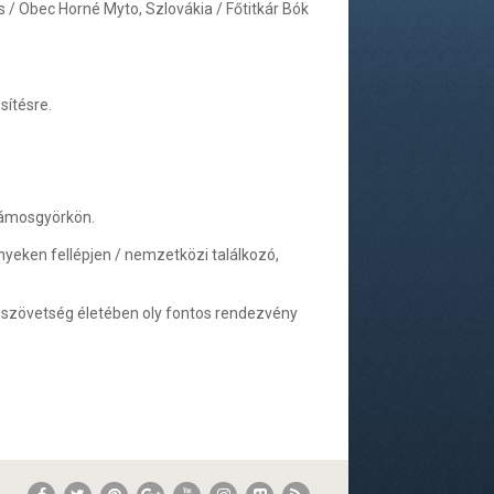
 Obec Horné Myto, Szlovákia / Főtitkár Bók
sítésre.
Vámosgyörkön.
yeken fellépjen / nemzetközi találkozó,
 szövetség életében oly fontos rendezvény