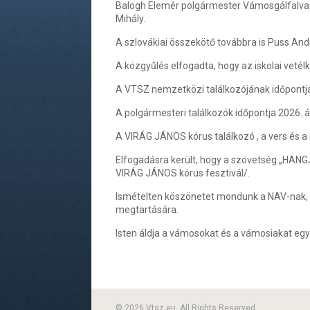
Balogh Elemér polgármester Vámosgálfalva /
Mihály.
A szlovákiai összekötő továbbra is Puss Andr
A közgyűlés elfogadta, hogy az iskolai vetél
A VTSZ nemzetközi találkozójának időpontja
A polgármesteri találkozók időpontja 2026.
A VIRÁG JÁNOS kórus találkozó , a vers és
Elfogadásra került, hogy a szövetség „HANGJ
VIRÁG JÁNOS kórus fesztivál/.
Ismételten köszönetet mondunk a NAV-nak, h
megtartására.
Isten áldja a vámosokat és a vámosiakat egy
© 2026 Vtsz.eu. All Rights Reserved