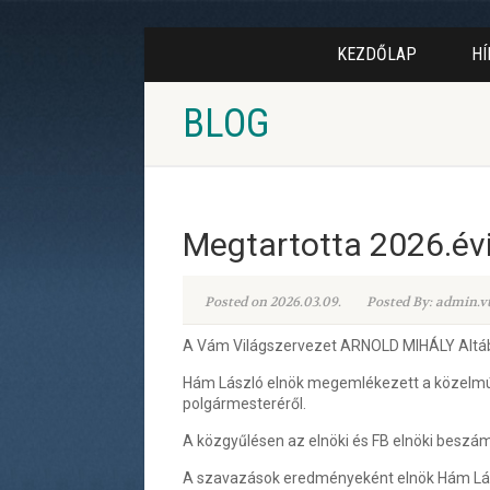
KEZDŐLAP
HÍ
BLOG
Megtartotta 2026.év
Posted on 2026.03.09.
Posted By: admin.v
A Vám Világszervezet ARNOLD MIHÁLY Altábo
Hám László elnök megemlékezett a közelmúlt
polgármesteréről.
A közgyűlésen az elnöki és FB elnöki beszám
A szavazások eredményeként elnök Hám Lászl