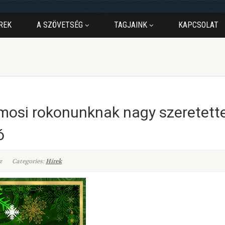
REK
A SZÖVETSÉG
TAGJAINK
KAPCSOLAT
osi rokonunknak nagy szeretettel
ó
z
Categories:
Hírek