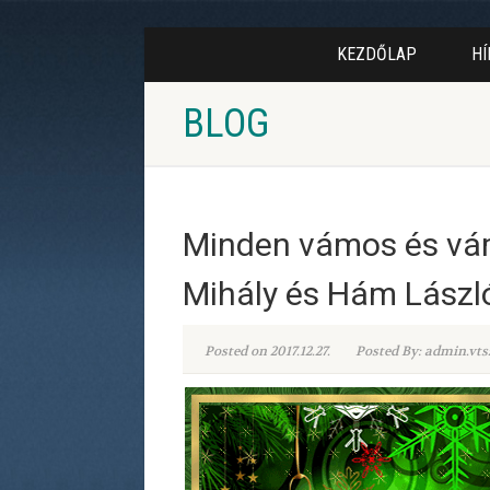
KEZDŐLAP
HÍ
BLOG
Minden vámos és vám
Mihály és Hám Lászl
Posted on 2017.12.27.
Posted By: admin.vts