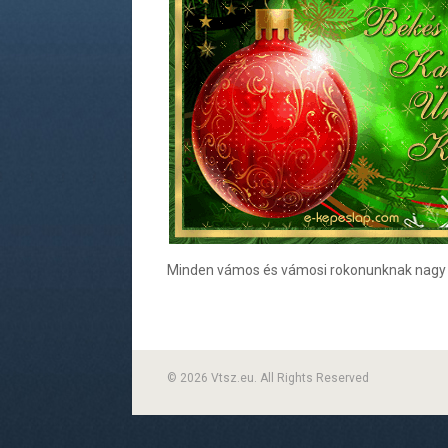
Minden vámos és vámosi rokonunknak nagy sz
© 2026 Vtsz.eu. All Rights Reserved