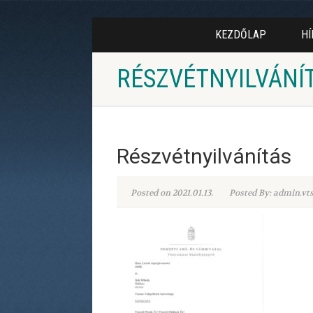
KEZDŐLAP
HÍ
RÉSZVÉTNYILVÁNÍ
Részvétnyilvánítás
Posted on 2021.01.13.
Posted By: admin.vt