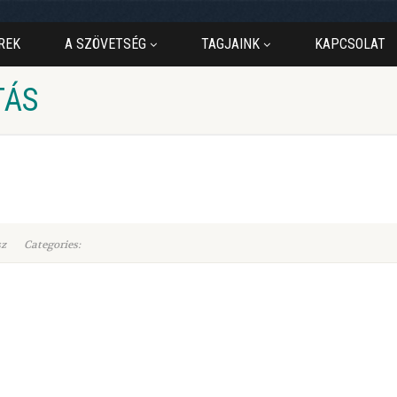
REK
A SZÖVETSÉG
TAGJAINK
KAPCSOLAT
TÁS
sz
Categories: