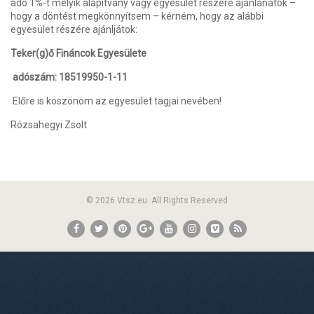
adó 1%-t melyik alapítvány vagy egyesület részére ajánlanátok –
hogy a döntést megkönnyítsem – kérném, hogy az alábbi
egyesület részére ajánljátok:
Teker(g)ő Fináncok Egyesülete
adószám: 18519950-1-11
Előre is köszönöm az egyesület tagjai nevében!
Rózsahegyi Zsolt
© 2026 Vtsz.eu. All Rights Reserved