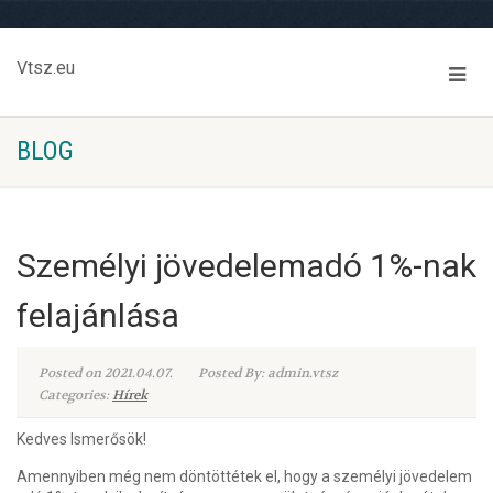
Vtsz.eu
BLOG
Személyi jövedelemadó 1%-nak
felajánlása
Posted on 2021.04.07.
Posted By: admin.vtsz
Categories:
Hírek
Kedves Ismerősök!
Amennyiben még nem döntöttétek el, hogy a személyi jövedelem