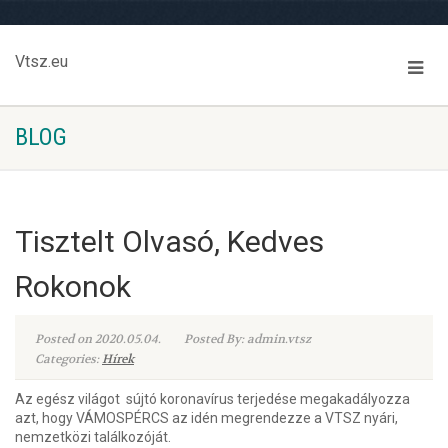
Vtsz.eu
BLOG
Tisztelt Olvasó, Kedves
Rokonok
Posted on 2020.05.04.
Posted By: admin.vtsz
Categories:
Hírek
Az egész világot sújtó koronavírus terjedése megakadályozza
azt, hogy VÁMOSPÉRCS az idén megrendezze a VTSZ nyári,
nemzetközi találkozóját.