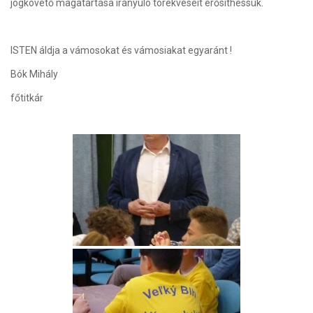
jogkövető magatartása irányuló törekvéseit erősithessük.
ISTEN áldja a vámosokat és vámosiakat egyaránt !
Bók Mihály
főtitkár