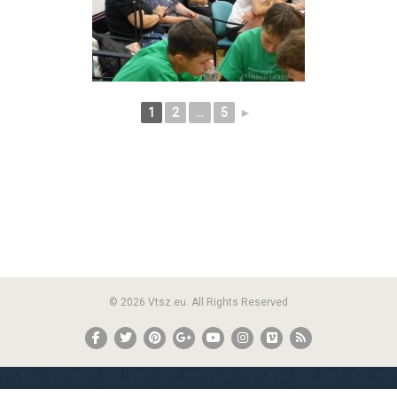
1
2
...
5
►
© 2026 Vtsz.eu. All Rights Reserved