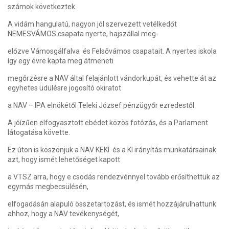
számok következtek.
A vidám hangulatú, nagyon jól szervezett vetélkedőt
NEMESVÁMOS csapata nyerte, hajszállal meg-
előzve Vámosgálfalva és Felsővámos csapatait. A nyertes iskola
így egy évre kapta meg átmeneti
megőrzésre a NAV által felajánlott vándorkupát, és vehette át az
egyhetes üdülésre jogosító okiratot
a NAV – IPA elnökétől Teleki József pénzügyőr ezredestől.
A jóízűen elfogyasztott ebédet közös fotózás, és a Parlament
látogatása követte.
Ez úton is köszönjük a NAV KEKI és a KI irányítás munkatársainak
azt, hogy ismét lehetőséget kapott
a VTSZ arra, hogy e csodás rendezvénnyel tovább erősíthettük az
egymás megbecsülésén,
elfogadásán alapuló összetartozást, és ismét hozzájárulhattunk
ahhoz, hogy a NAV tevékenységét,