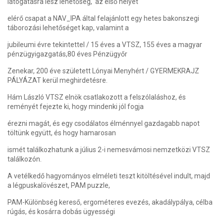
látogatásra lesz lehetőség, az első helyet
elérő csapat a NAV_IPA által felajánlott egy hetes bakonszegi
táborozási lehetőséget kap, valamint a
jubileumi évre tekintettel / 15 éves a VTSZ, 155 éves a magyar
pénzügyigazgatás,80 éves Pénzügyőr
Zenekar, 200 éve született Lónyai Menyhért / GYERMEKRAJZ
PÁLYÁZAT kerül meghirdetésre.
Hám László VTSZ elnök csatlakozott a felszólaláshoz, és
reményét fejezte ki, hogy mindenki jól fogja
érezni magát, és egy csodálatos élménnyel gazdagabb napot
töltünk együtt, és hogy hamarosan
ismét találkozhatunk a július 2-i nemesvámosi nemzetközi VTSZ
találkozón.
A vetélkedő hagyományos elméleti teszt kitöltésével indult, majd
a légpuskalövészet, PAM puzzle,
PAM-Különbség kereső, ergométeres evezés, akadálypálya, célba
rúgás, és kosárra dobás ügyességi