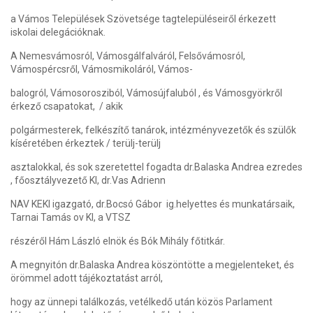
a Vámos Települések Szövetsége tagtelepüléseiről érkezett
iskolai delegációknak.
A Nemesvámosról, Vámosgálfalváról, Felsővámosról,
Vámospércsről, Vámosmikoláról, Vámos-
balogról, Vámosorosziból, Vámosújfaluból , és Vámosgyörkről
érkező csapatokat, / akik
polgármesterek, felkészítő tanárok, intézményvezetők és szülők
kíséretében érkeztek / terülj-terülj
asztalokkal, és sok szeretettel fogadta dr.Balaska Andrea ezredes
, főosztályvezető KI, dr.Vas Adrienn
NAV KEKI igazgató, dr.Bocsó Gábor ig.helyettes és munkatársaik,
Tarnai Tamás ov KI, a VTSZ
részéről Hám László elnök és Bók Mihály főtitkár.
A megnyitón dr.Balaska Andrea köszöntötte a megjelenteket, és
örömmel adott tájékoztatást arról,
hogy az ünnepi találkozás, vetélkedő után közös Parlament