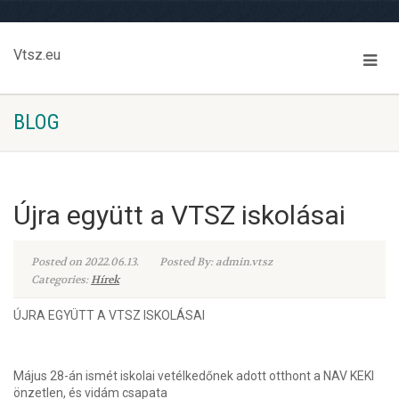
Vtsz.eu
BLOG
Újra együtt a VTSZ iskolásai
Posted on 2022.06.13.
Posted By: admin.vtsz
Categories:
Hírek
ÚJRA EGYÜTT A VTSZ ISKOLÁSAI
Május 28-án ismét iskolai vetélkedőnek adott otthont a NAV KEKI
önzetlen, és vidám csapata