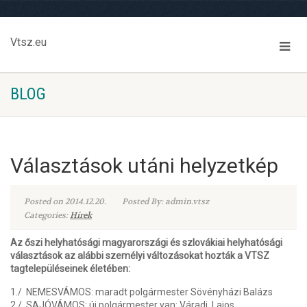
Vtsz.eu
BLOG
Választások utáni helyzetkép
Posted on 2014.12.20.
Posted By: admin.vtsz
Categories:
Hírek
Az őszi helyhatósági magyarországi és szlovákiai helyhatósági
választások az alábbi személyi változásokat hozták a VTSZ
tagtelepüléseinek életében:
1./ NEMESVÁMOS: maradt polgármester Sövényházi Balázs
2./ SAJÓVÁMOS: új polgármester van: Váradi Lajos