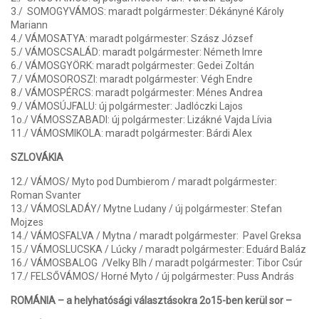
3./ SOMOGYVÁMOS: maradt polgármester: Dékányné Károly
Mariann
4./ VÁMOSATYA: maradt polgármester: Szász József
5./ VÁMOSCSALÁD: maradt polgármester: Németh Imre
6./ VÁMOSGYÖRK: maradt polgármester: Gedei Zoltán
7./ VÁMOSOROSZI: maradt polgármester: Végh Endre
8./ VÁMOSPÉRCS: maradt polgármester: Ménes Andrea
9./ VÁMOSÚJFALU: új polgármester: Jadlóczki Lajos
1o./ VÁMOSSZABADI: új polgármester: Lizákné Vajda Lívia
11./ VÁMOSMIKOLA: maradt polgármester: Bárdi Alex
SZLOVÁKIA
12./ VÁMOS/ Myto pod Dumbierom / maradt polgármester:
Roman Svanter
13./ VÁMOSLADÁY/ Mytne Ludany / új polgármester: Stefan
Mojzes
14./ VÁMOSFALVA / Mytna / maradt polgármester: Pavel Greksa
15./ VÁMOSLUCSKA / Lúcky / maradt polgármester: Eduárd Baláz
16./ VÁMOSBALOG /Velky Blh / maradt polgármester: Tibor Csúr
17./ FELSŐVÁMOS/ Horné Myto / új polgármester: Puss András
ROMÁNIA – a helyhatósági választásokra 2o15-ben kerül sor –