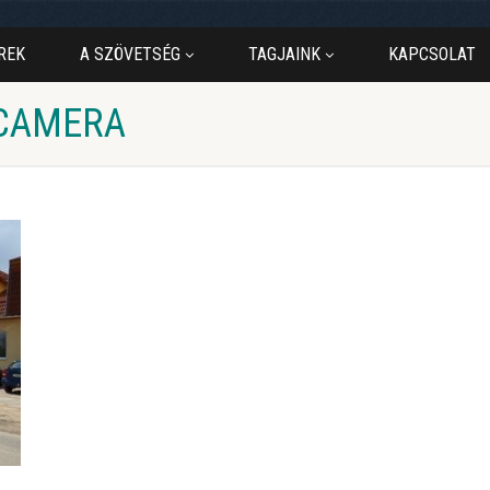
REK
A SZÖVETSÉG
TAGJAINK
KAPCSOLAT
 CAMERA