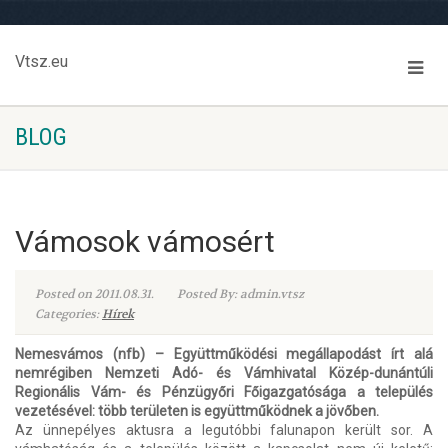
Vtsz.eu
BLOG
Vámosok vámosért
Posted on 2011.08.31.
Posted By: admin.vtsz
Categories:
Hírek
Nemesvámos (nfb) – Együttműködési megállapodást írt alá
nemrégiben Nemzeti Adó- és Vámhivatal Közép-dunántúli
Regionális Vám- és Pénzügyőri Főigazgatósága a település
vezetésével: több területen is együttműködnek a jövőben.
Az ünnepélyes aktusra a legutóbbi falunapon került sor. A