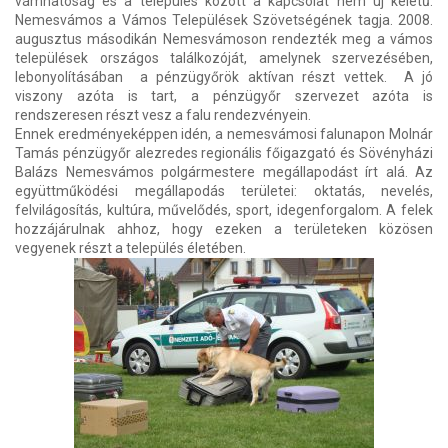
vámhatóság és a település között a kapcsolat nem új keletű:
Nemesvámos a Vámos Települések Szövetségének tagja. 2008.
augusztus másodikán Nemesvámoson rendezték meg a vámos
települések országos találkozóját, amelynek szervezésében,
lebonyolításában a pénzügyőrök aktívan részt vettek. A jó
viszony azóta is tart, a pénzügyőr szervezet azóta is
rendszeresen részt vesz a falu rendezvényein.
Ennek eredményeképpen idén, a nemesvámosi falunapon Molnár
Tamás pénzügyőr alezredes regionális főigazgató és Sövényházi
Balázs Nemesvámos polgármestere megállapodást írt alá. Az
együttműködési megállapodás területei: oktatás, nevelés,
felvilágosítás, kultúra, művelődés, sport, idegenforgalom. A felek
hozzájárulnak ahhoz, hogy ezeken a területeken közösen
vegyenek részt a település életében.