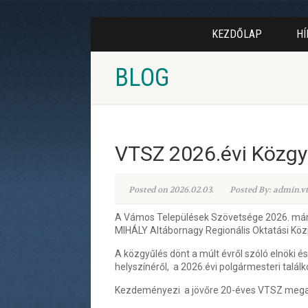
KEZDŐLAP
HÍ
BLOG
VTSZ 2026.évi Közgy
Posted on 2026.02.03.
Posted By: admin.v
A Vámos Települések Szövetsége 2026. márciu
MIHÁLY Altábornagy Regionális Oktatási Köz
A közgyűlés dönt a múlt évről szóló elnöki é
helyszínéről, a 2026.évi polgármesteri talál
Kezdeményezi a jövőre 20-éves VTSZ megala