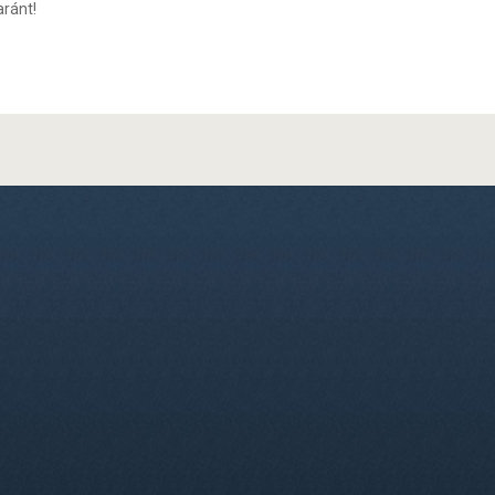
ránt!