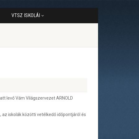
VTSZ ISKOLÁI
 alatt levő Vám Világszervezet ARNOLD
 az iskolák közötti vetélkedő időpontjáról és