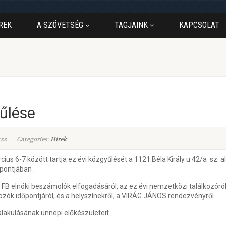
REK
A SZÖVETSÉG
TAGJAINK
KAPCSOLAT
űlése
tsz
Categories:
Hírek
s 6-7 között tartja ez évi közgyűlését a 1121.Béla Király u 42/a sz.
pontjában .
s FB elnöki beszámolók elfogadásáról, az ez évi nemzetközi találkozóról,
kozók időpontjáról, és a helyszínekről, a VIRÁG JÁNOS rendezvényről.
kulásának ünnepi előkészületeit.