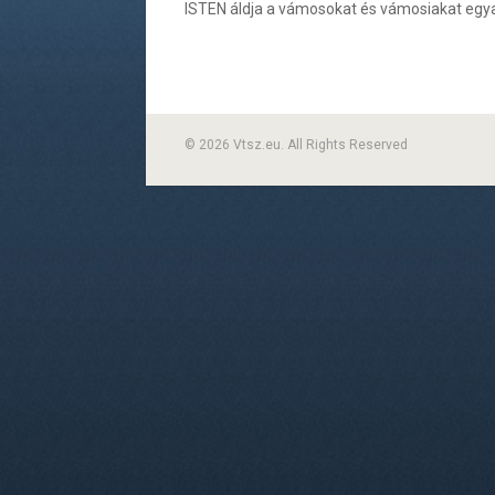
ISTEN áldja a vámosokat és vámosiakat egya
© 2026 Vtsz.eu. All Rights Reserved