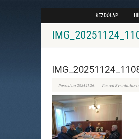
KEZDŐLAP
HÍ
IMG_20251124_11
IMG_20251124_110
Posted on 2025.11.26.
Posted By: admin.vt