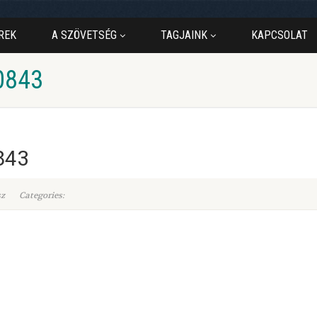
REK
A SZÖVETSÉG
TAGJAINK
KAPCSOLAT
0843
843
sz
Categories: